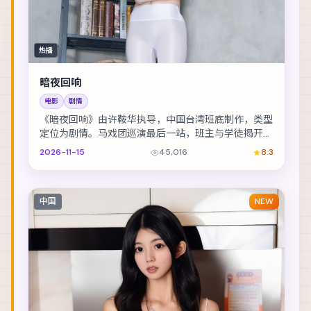
热播
暗夜回响
电影
剧情
《暗夜回响》由许鞍华执导，中国台湾班底制作，类型
定位为剧情。马戏团巡演最后一站，班主与学徒揭开二
十年前的旧案。主演包括菅田将晖、廖凡、舒淇 等，...
2026-11-15
45,016
8.3
中国
NEW