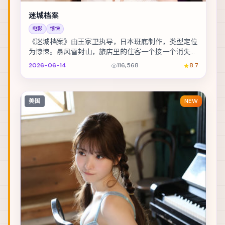
迷城档案
电影
惊悚
《迷城档案》由王家卫执导，日本班底制作，类型定位
为惊悚。暴风雪封山，旅店里的住客一个接一个消失。
主演包括张译、孙艺珍、沈腾 等，表演层次丰富。节...
2026-06-14
116,568
8.7
美国
NEW