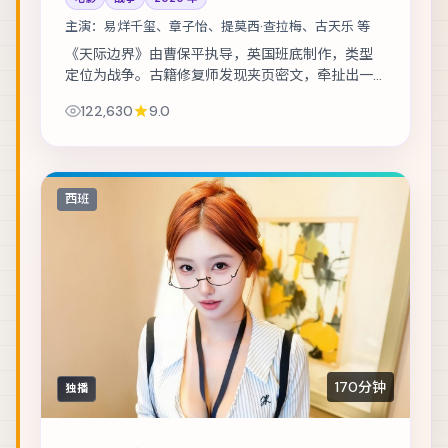
主演：
易烊千玺、章子怡、提莫西·查拉梅、古天乐 等
《天际边界》由曹保平执导，英国班底制作，类型
定位为战争。古籍修复师发现夹页密文，牵扯出一
段被抹去的家族史。主演包括易烊千玺、章子怡、
122,630
9.0
提莫西·查拉梅 等，表演层次丰富。群戏调度成...
西班
170分钟
独播