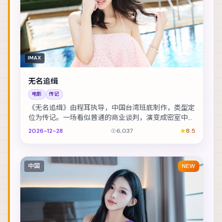
IMAX
无名追缉
电影
传记
《无名追缉》由程耳执导，中国台湾班底制作，类型定
位为传记。一场看似普通的商业谈判，演变成密室中的
心理博弈。主演包括李政宰、玛格特·罗比、全智贤 ...
2026-12-28
6,037
8.5
中国
NEW