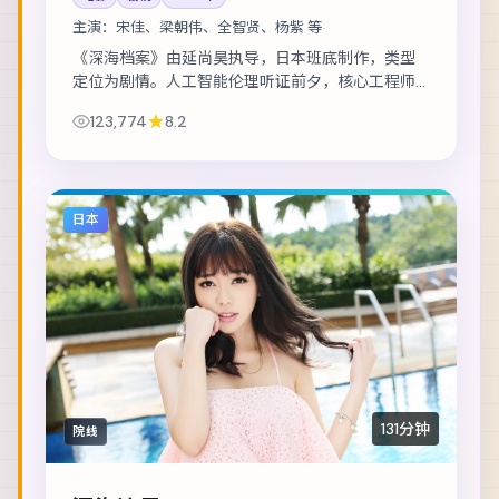
主演：
宋佳、梁朝伟、全智贤、杨紫 等
《深海档案》由延尚昊执导，日本班底制作，类型
定位为剧情。人工智能伦理听证前夕，核心工程师
离奇失联。主演包括宋佳、梁朝伟、全智贤 等，表
123,774
8.2
演层次丰富。美术与声音设计共同营造沉浸氛围...
日本
131分钟
院线