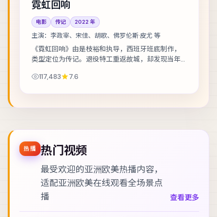
霓虹回响
电影
传记
2022
年
主演：
李政宰、宋佳、胡歌、佛罗伦斯·皮尤 等
《霓虹回响》由是枝裕和执导，西班牙班底制作，
类型定位为传记。退役特工重返故城，却发现当年
任务从未真正结束。主演包括李政宰、宋佳、胡歌
117,483
7.6
等，表演层次丰富。节奏层层推进，伏笔在第三...
热门视频
热播
最受欢迎的亚洲欧美热播内容，
适配
亚洲欧美在线观看
全场景点
播
查看更多