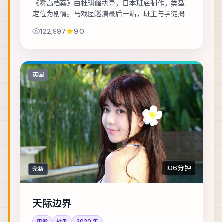
《雾岛档案》由杜琪峰执导，日本班底制作，类型
定位为剧情。马戏团巡演最后一站，班主与学徒揭
开二十年前的旧案。主演包括木村拓哉、孔刘、朱
122,997
9.0
一龙 等，表演层次丰富。在类型框架内尝试作者...
英国
106分钟
完结
天际边界
电影
战争
2020
年