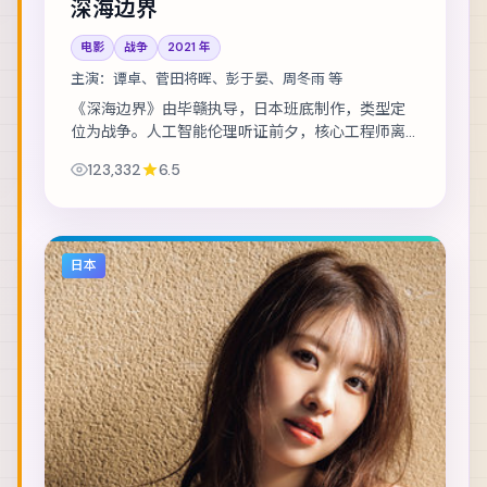
深海边界
电影
战争
2021
年
主演：
谭卓、菅田将晖、彭于晏、周冬雨 等
《深海边界》由毕赣执导，日本班底制作，类型定
位为战争。人工智能伦理听证前夕，核心工程师离
奇失联。主演包括谭卓、菅田将晖、彭于晏 等，表
123,332
6.5
演层次丰富。节奏层层推进，伏笔在第三幕集中...
日本