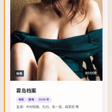
99分钟
独播
雾岛档案
电影
剧情
2025
年
主演：
木村拓哉、孔刘、朱一龙、段奕宏 等