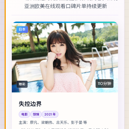
亚洲欧美在线观看
口碑片单持续更新
日本
110分钟
臻彩
失控边界
电影
惊悚
2021
年
主演：
廖凡、梁朝伟、古天乐、彭于晏 等