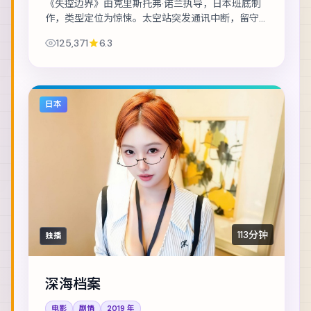
《失控边界》由克里斯托弗·诺兰执导，日本班底制
作，类型定位为惊悚。太空站突发通讯中断，留守
组员必须在补给耗尽前自救。主演包括廖凡、梁朝
125,371
6.3
伟、古天乐 等，表演层次丰富。镜头语言克制...
日本
113分钟
独播
深海档案
电影
剧情
2019
年