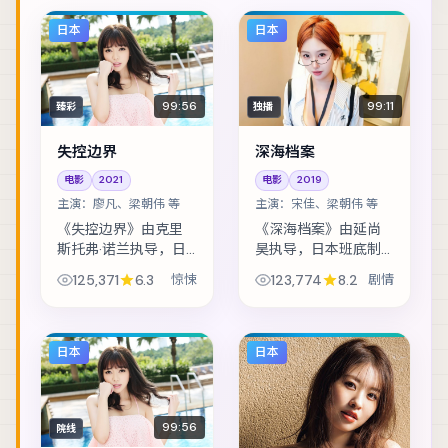
日本
日本
99:56
99:11
臻彩
独播
失控边界
深海档案
电影
2021
电影
2019
主演：
廖凡、梁朝伟 等
主演：
宋佳、梁朝伟 等
《失控边界》由克里
《深海档案》由延尚
斯托弗·诺兰执导，日
昊执导，日本班底制
本班底制作，类型定
作，类型定位为剧
125,371
6.3
惊悚
123,774
8.2
剧情
位为惊悚。太空站突
情。人工智能伦理听
发通讯中断，留守组
证前夕，核心工程师
员必须在补给耗尽前
离奇失联。主演包括
自救。主演包括廖
宋佳、梁朝伟、全智
日本
日本
凡、梁朝伟、古天乐...
贤 等，表演层次丰富...
99:56
院线