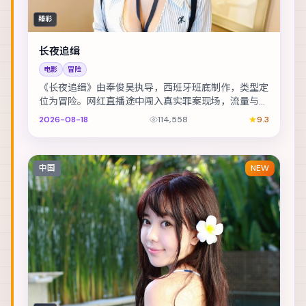
臻彩
长夜追缉
电影
冒险
《长夜追缉》由奉俊昊执导，西班牙班底制作，类型定
位为冒险。网红直播途中闯入真实罪案现场，流量与良
知正面冲突。主演包括周冬雨、孔刘、黄渤 等，表演...
2026-08-18
114,558
9.3
中国
NEW