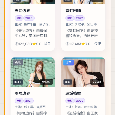
天际边界
霓虹回响
电影
2020
电影
2022
主演：
易烊千玺、章子怡
主演：
李政宰、宋佳 等
等
《天际边界》由曹保
《霓虹回响》由是枝
平执导，英国班底制
裕和执导，西班牙班
作，类型定位为战
底制作，类型定位为
122,630
9.0
战争
117,483
7.6
传记
争。古籍修复师发现
传记。退役特工重返
夹页密文，牵扯出一
故城，却发现当年任
段被抹去的家族史。
务从未真正结束。主
主演包括易烊千玺、
演包括李政宰、宋
西班
日本
章子怡、提莫西·查拉...
佳、胡歌 等，表演层...
99:57
99:28
IMAX
臻彩
零号边界
迷城档案
电影
2021
电影
2026
主演：
彭于晏、提莫西·查
主演：
张译、孙艺珍 等
拉梅 等
《零号边界》由贾樟
《迷城档案》由王家