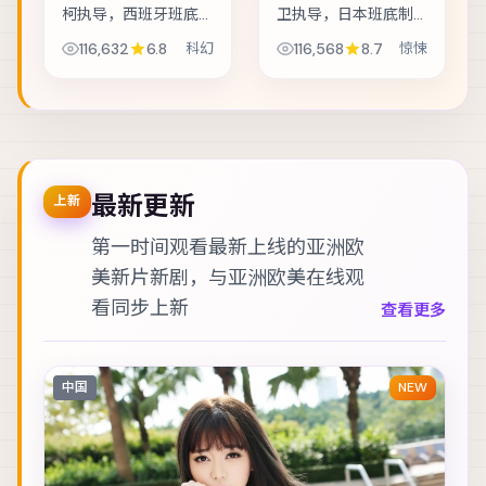
柯执导，西班牙班底
卫执导，日本班底制
制作，类型定位为科
作，类型定位为惊
116,632
6.8
科幻
116,568
8.7
惊悚
幻。太空站突发通讯
悚。暴风雪封山，旅
中断，留守组员必须
店里的住客一个接一
在补给耗尽前自救。
个消失。主演包括张
主演包括彭于晏、提
译、孙艺珍、沈腾
莫西·查拉梅、古天...
等，表演层次丰富。
节...
最新更新
上新
第一时间观看最新上线的亚洲欧
美新片新剧，与
亚洲欧美在线观
看
同步上新
查看更多
中国
NEW