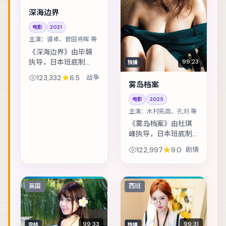
深海边界
电影
2021
主演：
谭卓、菅田将晖 等
《深海边界》由毕赣
执导，日本班底制
99:23
独播
作，类型定位为战
123,332
6.5
战争
争。人工智能伦理听
雾岛档案
证前夕，核心工程师
电影
2025
离奇失联。主演包括
主演：
木村拓哉、孔刘 等
谭卓、菅田将晖、彭
于晏 等，表演层次丰
《雾岛档案》由杜琪
富...
峰执导，日本班底制
作，类型定位为剧
122,997
9.0
剧情
情。马戏团巡演最后
一站，班主与学徒揭
开二十年前的旧案。
主演包括木村拓哉、
英国
西班
孔刘、朱一龙 等，表...
99:33
99:31
完结
独播