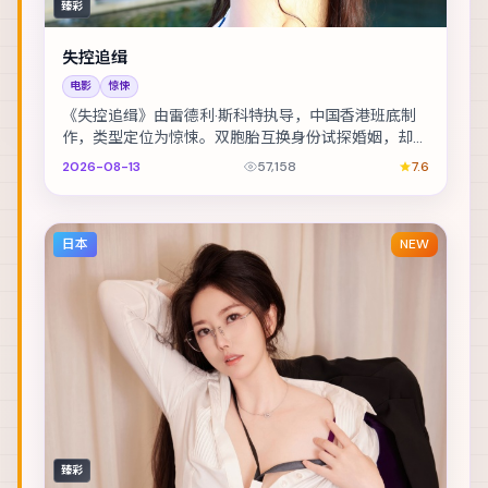
臻彩
失控追缉
电影
惊悚
《失控追缉》由雷德利·斯科特执导，中国香港班底制
作，类型定位为惊悚。双胞胎互换身份试探婚姻，却在
玩笑失控后难以收场。主演包括雷佳音、木村拓哉、
2026-08-13
57,158
7.6
朱...
日本
NEW
臻彩