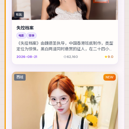
杜比
失控档案
电影
惊悚
《失控档案》由魏德圣执导，中国香港班底制作，类型
定位为惊悚。黑白两道同时悬赏的证人，在二十四小时
内穿越整座城。主演包括全智贤、黄渤、张震 等，表...
2026-08-21
62,160
9.0
西班
NEW