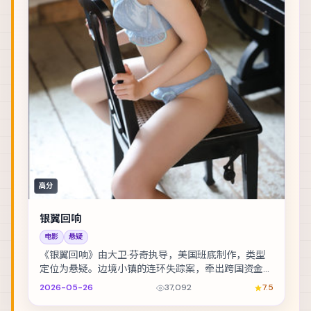
高分
银翼回响
电影
悬疑
《银翼回响》由大卫·芬奇执导，美国班底制作，类型
定位为悬疑。边境小镇的连环失踪案，牵出跨国资金与
家族恩怨。主演包括彭于晏、刘亦菲、雷佳音 等，表...
2026-05-26
37,092
7.5