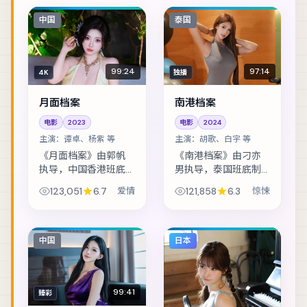
中国
泰国
99:24
97:14
4K
独播
月面档案
南港档案
电影
2023
电影
2024
主演：
谭卓、杨紫 等
主演：
胡歌、白宇 等
《月面档案》由郭帆
《南港档案》由刁亦
执导，中国香港班底
男执导，泰国班底制
制作，类型定位为爱
作，类型定位为惊
123,051
6.7
爱情
121,858
6.3
惊悚
情。网红直播途中闯
悚。古老传说与现代
入真实罪案现场，流
都市传说交织，调查
量与良知正面冲突。
记者在追稿途中身陷
主演包括谭卓、杨
险境。主演包括胡
中国
日本
紫、孔刘 等，表演层...
歌、白宇、孔刘 等，
表...
99:41
臻彩