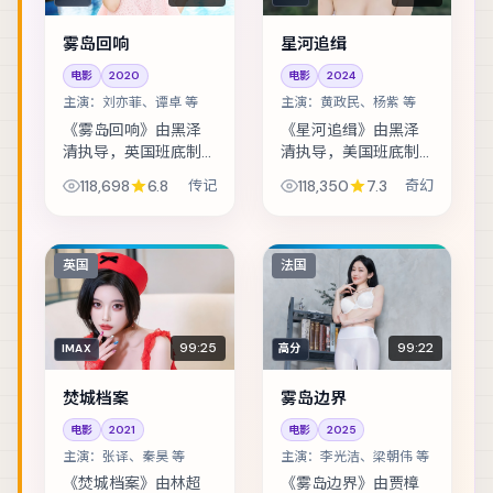
雾岛回响
星河追缉
电影
2020
电影
2024
主演：
刘亦菲、谭卓 等
主演：
黄政民、杨紫 等
《雾岛回响》由黑泽
《星河追缉》由黑泽
清执导，英国班底制
清执导，美国班底制
作，类型定位为传
作，类型定位为奇
118,698
6.8
传记
118,350
7.3
奇幻
记。古籍修复师发现
幻。一场看似普通的
夹页密文，牵扯出一
商业谈判，演变成密
段被抹去的家族史。
室中的心理博弈。主
主演包括刘亦菲、谭
演包括黄政民、杨
英国
法国
卓、宋佳 等，表演层...
紫、雷佳音 等，表演
层...
99:25
99:22
IMAX
高分
焚城档案
雾岛边界
电影
2021
电影
2025
主演：
张译、秦昊 等
主演：
李光洁、梁朝伟 等
《焚城档案》由林超
《雾岛边界》由贾樟