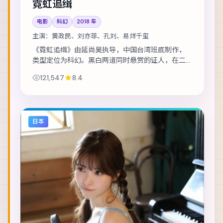
霓虹追缉
电影
科幻
2018
年
主演：
黄政民、刘亦菲、孔刘、易烊千玺
《霓虹追缉》由延尚昊执导，中国台湾班底制作，
类型定位为科幻。黑白两道同时悬赏的证人，在二
十四小时内穿越整座城。主演包括黄政民、刘亦
121,547
8.4
菲、孔刘 等，表演层次丰富。群戏调度成熟，配角...
日本