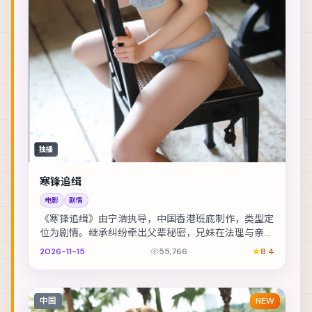
独播
寒锋追缉
电影
剧情
《寒锋追缉》由宁浩执导，中国香港班底制作，类型定
位为剧情。继承纠纷牵出父辈秘密，兄妹在法理与亲情
间摇摆。主演包括张译、佛罗伦斯·皮尤、黄政民 等...
2026-11-15
55,766
8.4
中国
NEW