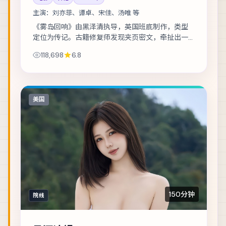
主演：
刘亦菲、谭卓、宋佳、汤唯 等
《雾岛回响》由黑泽清执导，英国班底制作，类型
定位为传记。古籍修复师发现夹页密文，牵扯出一
段被抹去的家族史。主演包括刘亦菲、谭卓、宋佳
118,698
6.8
等，表演层次丰富。群戏调度成熟，配角亦有完...
美国
150分钟
院线