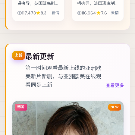
贤执导，英国班底制
柯执导，法国班底制
作，类型定位为剧
作，类型定位为爱
117,478
8.3
剧情
116,964
7.6
爱情
情。退役特工重返故
情。雨夜里的匿名来
城，却发现当年任务
电，把几位素不相识
从未真正结束。主演
的人推向同一条危
包括张译、秦昊、安
途。主演包括李光
藤樱 等，表演层次丰...
洁、梁朝伟、木村拓
哉 等...
最新更新
上新
第一时间观看最新上线的亚洲欧
美新片新剧，与
亚洲欧美在线观
看
同步上新
查看更多
韩国
NEW