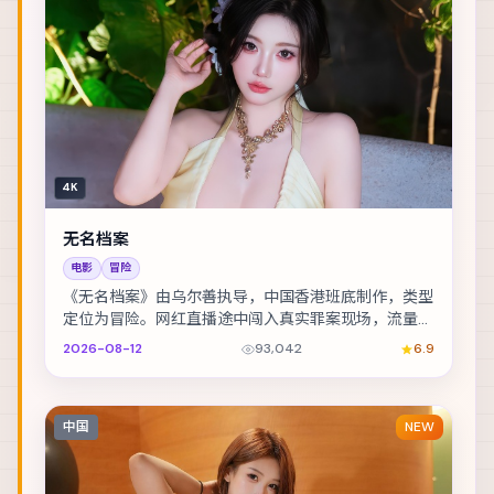
4K
无名档案
电影
冒险
《无名档案》由乌尔善执导，中国香港班底制作，类型
定位为冒险。网红直播途中闯入真实罪案现场，流量与
良知正面冲突。主演包括廖凡、凯特·布兰切特、孔刘...
2026-08-12
93,042
6.9
中国
NEW