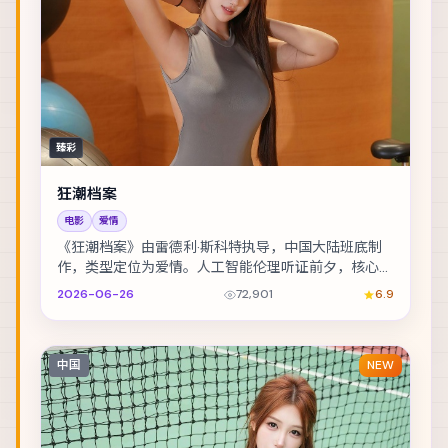
臻彩
狂潮档案
电影
爱情
《狂潮档案》由雷德利·斯科特执导，中国大陆班底制
作，类型定位为爱情。人工智能伦理听证前夕，核心工
程师离奇失联。主演包括长泽雅美、金城武、李政宰 ...
2026-06-26
72,901
6.9
中国
NEW