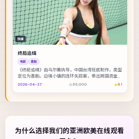
独播
终局追缉
电影
喜剧
《终局追缉》由乌尔善执导，中国台湾班底制作，类型
定位为喜剧。边境小镇的连环失踪案，牵出跨国资金与
家族恩怨。主演包括舒淇、白宇、河正宇 等，表演层...
2026-04-27
55,000
8.1
为什么选择我们的
亚洲欧美在线观看