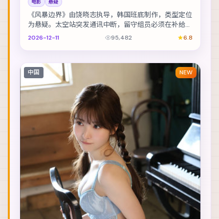
电影
悬疑
《风暴边界》由饶晓志执导，韩国班底制作，类型定位
为悬疑。太空站突发通讯中断，留守组员必须在补给耗
尽前自救。主演包括白宇、赞达亚、朱一龙 等，表演...
2026-12-11
95,482
6.8
中国
NEW