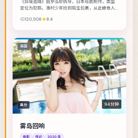
《异境追缉》由罗泓轸执导，日本班底制作，类型
定位为犯罪。渔村少年捡到陌生包裹，从此被卷入
走私与反走私的漩涡。主演包括沈腾、宋康昊、赞
120,506
8.4
达亚 等，表演层次丰富。美术与声音设计共同营...
英国
94分钟
高分
雾岛回响
电影
传记
2020
年