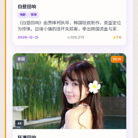
白昼回响
电影
惊悚
《白昼回响》由贾樟柯执导，韩国班底制作，类型定位
为惊悚。边境小镇的连环失踪案，牵出跨国资金与家族
恩怨。主演包括全智贤、孔刘、提莫西·查拉梅 等，...
2026-12-21
106,273
7.4
泰国
NEW
4K
狂潮回响