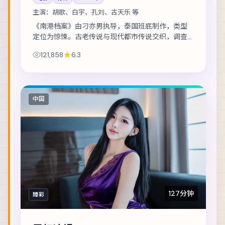
主演：
胡歌、白宇、孔刘、古天乐 等
《南港档案》由刁亦男执导，泰国班底制作，类型
定位为惊悚。古老传说与现代都市传说交织，调查
记者在追稿途中身陷险境。主演包括胡歌、白宇、
121,858
6.3
孔刘 等，表演层次丰富。节奏层层推进，伏笔在...
中国
127分钟
臻彩