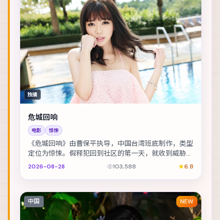
独播
危城回响
电影
惊悚
《危城回响》由曹保平执导，中国台湾班底制作，类型
定位为惊悚。假释犯回到社区的第一天，就收到威胁要
他还一笔不存在的债。主演包括绫野刚、佛罗伦斯·皮...
2026-08-28
103,588
6.8
中国
NEW