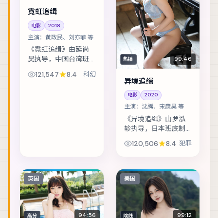
霓虹追缉
电影
2018
主演：
黄政民、刘亦菲 等
《霓虹追缉》由延尚
昊执导，中国台湾班
99:46
热播
底制作，类型定位为
121,547
8.4
科幻
科幻。黑白两道同时
异境追缉
悬赏的证人，在二十
电影
2020
四小时内穿越整座
主演：
沈腾、宋康昊 等
城。主演包括黄政
民、刘亦菲、孔刘
《异境追缉》由罗泓
等，...
轸执导，日本班底制
作，类型定位为犯
120,506
8.4
犯罪
罪。渔村少年捡到陌
生包裹，从此被卷入
走私与反走私的漩
涡。主演包括沈腾、
英国
美国
宋康昊、赞达亚 等，
表...
94:56
99:12
高分
院线