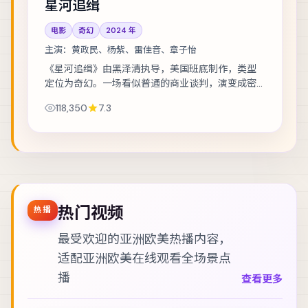
星河追缉
电影
奇幻
2024
年
主演：
黄政民、杨紫、雷佳音、章子怡
《星河追缉》由黑泽清执导，美国班底制作，类型
定位为奇幻。一场看似普通的商业谈判，演变成密
室中的心理博弈。主演包括黄政民、杨紫、雷佳音
118,350
7.3
等，表演层次丰富。镜头语言克制而富有张力，...
热门视频
热播
最受欢迎的亚洲欧美热播内容，
适配
亚洲欧美在线观看
全场景点
播
查看更多