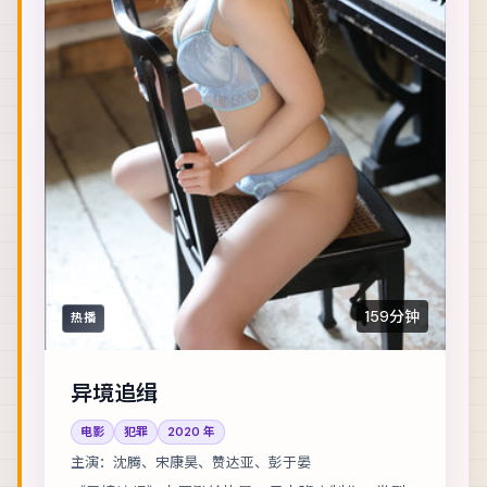
159分钟
热播
异境追缉
电影
犯罪
2020
年
主演：
沈腾、宋康昊、赞达亚、彭于晏