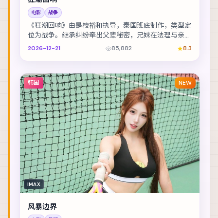
电影
战争
《狂潮回响》由是枝裕和执导，泰国班底制作，类型定
位为战争。继承纠纷牵出父辈秘密，兄妹在法理与亲情
间摇摆。主演包括河正宇、宋康昊、梁朝伟 等，表演...
2026-12-21
85,882
8.3
韩国
NEW
IMAX
风暴边界