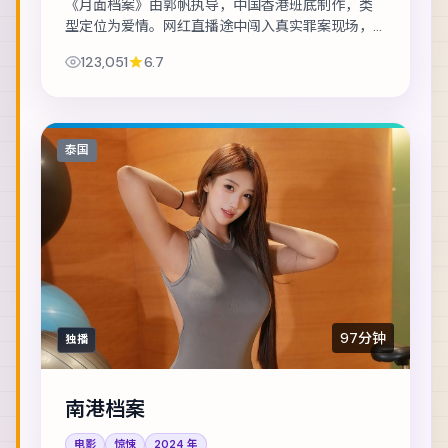
《月面档案》由郭帆执导，中国香港班底制作，类
型定位为爱情。网红直播途中闯入真实罪案现场，
流量与良知正面冲突。主演包括谭卓、杨紫、孔刘
123,051
6.7
等，表演层次丰富。群戏调度成熟，配角亦有完...
泰国
97分钟
独播
南港档案
电影
惊悚
2024
年