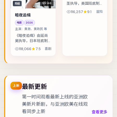
圣执导，英国班底制
99:46
完结
作，类型定位为冒
116,257
9.1
冒险
险。假释犯回到社区
暗夜追缉
的第一天，就收到威
电影
2026
胁要他还一笔不存在
主演：
黄渤、黄政民 等
的债。主演包括凯特·
布兰切特、张震、王...
《暗夜追缉》由延尚
昊执导，日本班底制
作，类型定位为喜
118,066
7.5
喜剧
剧。青梅竹马在成年
后再度相遇，彼此背
负的身份却水火不
容。主演包括黄渤、
黄政民、宋佳 等，表
演...
最新更新
上新
第一时间观看最新上线的亚洲欧
美新片新剧，与
亚洲欧美在线观
看
同步上新
查看更多