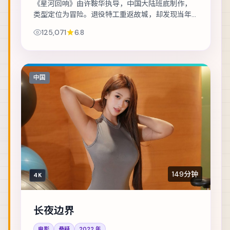
《星河回响》由许鞍华执导，中国大陆班底制作，
类型定位为冒险。退役特工重返故城，却发现当年
任务从未真正结束。主演包括汤唯、秦昊、木村拓
125,071
6.8
哉 等，表演层次丰富。在类型框架内尝试作者表...
中国
149分钟
4K
长夜边界
电影
悬疑
2022
年