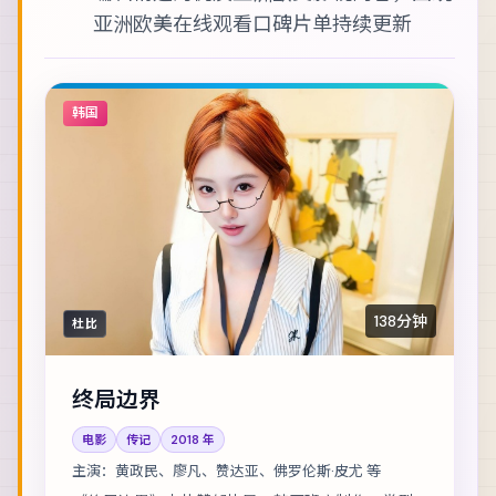
亚洲欧美在线观看
口碑片单持续更新
韩国
138分钟
杜比
终局边界
电影
传记
2018
年
主演：
黄政民、廖凡、赞达亚、佛罗伦斯·皮尤 等