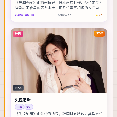
《狂潮档案》由郭帆执导，日本班底制作，类型定位为
战争。雨夜里的匿名来电，把几位素不相识的人推向同
一条危途。主演包括凯特·布兰切特、雷佳音、孙艺珍...
2026-06-15
82,754
7.4
韩国
NEW
IMAX
失控追缉
电影
传记
《失控追缉》由洪常秀执导，韩国班底制作，类型定位