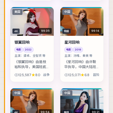
现夹页密文，牵扯出
一段被抹去的家族
史。主演包括赞达
美国
中国
亚、凯特·布兰切特、
木...
99:35
99:14
4K
完结
银翼回响
星河回响
电影
2022
电影
2018
主演：
谭卓、全智贤 等
主演：
汤唯、秦昊 等
《银翼回响》由是枝
《星河回响》由许鞍
裕和执导，美国班底
华执导，中国大陆班
制作，类型定位为战
底制作，类型定位为
125,587
8.0
战争
125,071
6.8
冒险
争。网红直播途中闯
冒险。退役特工重返
入真实罪案现场，流
故城，却发现当年任
量与良知正面冲突。
务从未真正结束。主
主演包括谭卓、全智
演包括汤唯、秦昊、
中国
中国
贤、汤唯 等，表演...
木村拓哉 等，表演...
99:54
99:21
4K
院线