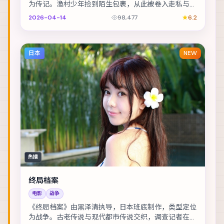
为传记。渔村少年捡到陌生包裹，从此被卷入走私与反
走私的漩涡。主演包括古天乐、易烊千玺、黄渤 等，...
2026-04-14
98,477
6.2
日本
NEW
热播
终局档案
电影
战争
《终局档案》由黑泽清执导，日本班底制作，类型定位
为战争。古老传说与现代都市传说交织，调查记者在追