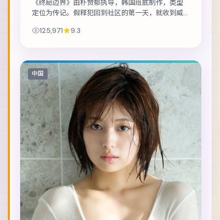
《终局边界》由朴赞郁执导，韩国班底制作，类型
定位为传记。假释犯回到社区的第一天，就收到威
胁要他还一笔不存在的债。主演包括黄政民、廖
125,971
9.3
凡、赞达亚 等，表演层次丰富。在类型框架内尝试...
中国