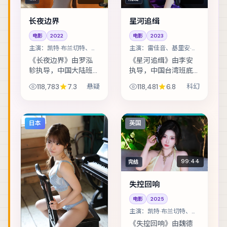
长夜边界
星河追缉
电影
2022
电影
2023
主演：
凯特·布兰切特、周
主演：
雷佳音、基里安·墨
迅 等
菲 等
《长夜边界》由罗泓
《星河追缉》由李安
轸执导，中国大陆班
执导，中国台湾班底
底制作，类型定位为
制作，类型定位为科
118,783
7.3
悬疑
118,481
6.8
科幻
悬疑。马戏团巡演最
幻。一场看似普通的
后一站，班主与学徒
商业谈判，演变成密
揭开二十年前的旧
室中的心理博弈。主
案。主演包括凯特·布
演包括雷佳音、基里
日本
英国
兰切特、周迅、张译...
安·墨菲、宋佳 等...
99:44
完结
失控回响
电影
2025
主演：
凯特·布兰切特、张
震 等
《失控回响》由魏德