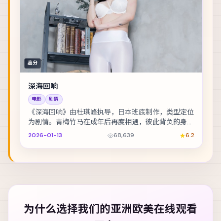
高分
深海回响
电影
剧情
《深海回响》由杜琪峰执导，日本班底制作，类型定位
为剧情。青梅竹马在成年后再度相遇，彼此背负的身份
却水火不容。主演包括朱一龙、孔刘、易烊千玺 等，...
2026-01-13
68,639
6.2
为什么选择我们的
亚洲欧美在线观看