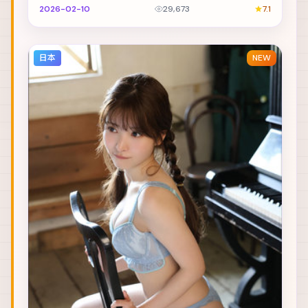
稿途中身陷险境。主演包括菅田将晖、李光洁、秦昊 ...
2026-02-10
29,673
7.1
日本
NEW