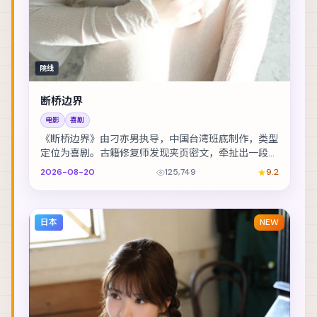
院线
断桥边界
电影
喜剧
《断桥边界》由刁亦男执导，中国台湾班底制作，类型
定位为喜剧。古籍修复师发现夹页密文，牵扯出一段被
抹去的家族史。主演包括赞达亚、凯特·布兰切特、木...
2026-08-20
125,749
9.2
日本
NEW