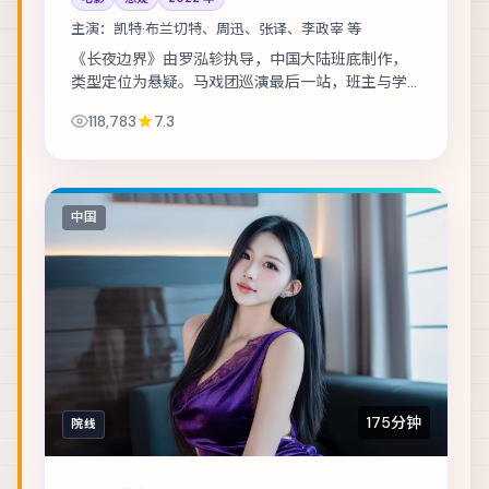
主演：
凯特·布兰切特、周迅、张译、李政宰 等
《长夜边界》由罗泓轸执导，中国大陆班底制作，
类型定位为悬疑。马戏团巡演最后一站，班主与学
徒揭开二十年前的旧案。主演包括凯特·布兰切特、
118,783
7.3
周迅、张译 等，表演层次丰富。镜头语言克制...
中国
175分钟
院线