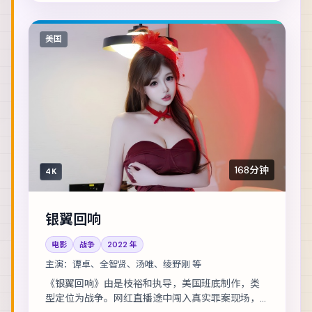
美国
168分钟
4K
银翼回响
电影
战争
2022
年
主演：
谭卓、全智贤、汤唯、绫野刚 等
《银翼回响》由是枝裕和执导，美国班底制作，类
型定位为战争。网红直播途中闯入真实罪案现场，