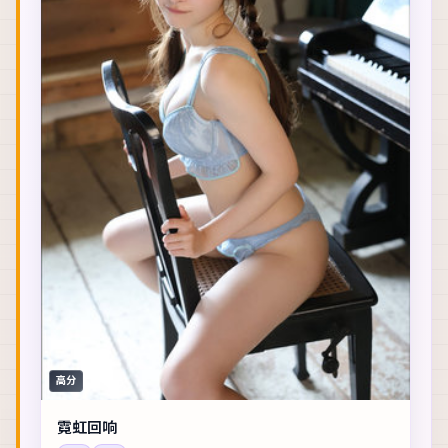
高分
霓虹回响