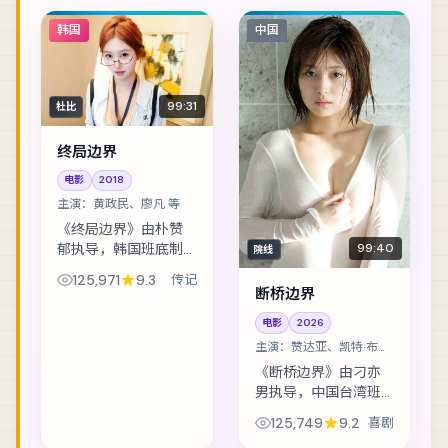
韩国
中国
99:31
杜比
终局边界
电影
2018
主演：
黄政民、廖凡 等
《终局边界》由朴赞
郁执导，韩国班底制
99:40
院线
作，类型定位为传
125,971
9.3
传记
记。假释犯回到社区
断桥边界
的第一天，就收到威
电影
2026
胁要他还一笔不存在
主演：
赞达亚、凯特·布兰
的债。主演包括黄政
切特 等
民、廖凡、赞达亚 等...
《断桥边界》由刁亦
男执导，中国台湾班
底制作，类型定位为
125,749
9.2
喜剧
喜剧。古籍修复师发