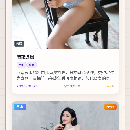
完结
暗夜追缉
电影
喜剧
《暗夜追缉》由延尚昊执导，日本班底制作，类型定位
为喜剧。青梅竹马在成年后再度相遇，彼此背负的身份
却水火不容。主演包括黄渤、黄政民、宋佳 等，表演...
2026-01-26
118,066
7.5
日本
NEW