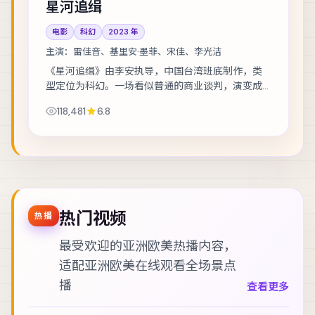
星河追缉
电影
科幻
2023
年
主演：
雷佳音、基里安·墨菲、宋佳、李光洁
《星河追缉》由李安执导，中国台湾班底制作，类
型定位为科幻。一场看似普通的商业谈判，演变成
密室中的心理博弈。主演包括雷佳音、基里安·墨
118,481
6.8
菲、宋佳 等，表演层次丰富。美术与声音设计共...
热门视频
热播
最受欢迎的亚洲欧美热播内容，
适配
亚洲欧美在线观看
全场景点
播
查看更多