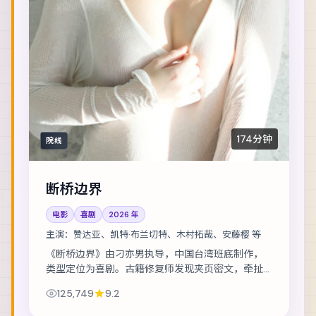
174分钟
院线
断桥边界
电影
喜剧
2026
年
主演：
赞达亚、凯特·布兰切特、木村拓哉、安藤樱 等
《断桥边界》由刁亦男执导，中国台湾班底制作，
类型定位为喜剧。古籍修复师发现夹页密文，牵扯
出一段被抹去的家族史。主演包括赞达亚、凯特·布
125,749
9.2
兰切特、木村拓哉 等，表演层次丰富。美术与...