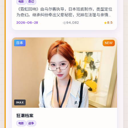
电影
奇幻
《霓虹回响》由乌尔善执导，日本班底制作，类型定位
为奇幻。继承纠纷牵出父辈秘密，兄妹在法理与亲情间
摇摆。主演包括孙艺珍、提莫西·查拉梅、孔刘 等，...
2026-06-28
94,082
8.5
日本
NEW
IMAX
狂潮档案
电影
战争