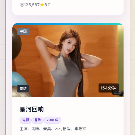
流量与良知正面冲突。主演包括谭卓、全智贤、汤
125,587
8.0
唯 等，表演层次丰富。镜头语言克制而富有张力...
中国
154分钟
完结
星河回响
电影
冒险
2018
年
主演：
汤唯、秦昊、木村拓哉、李政宰