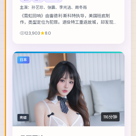
主演：
孙艺珍、张震、李光洁、周冬雨
《霓虹回响》由雷德利·斯科特执导，美国班底制
作，类型定位为犯罪。退役特工重返故城，却发现
当年任务从未真正结束。主演包括孙艺珍、张震、
123,903
8.0
李光洁 等，表演层次丰富。在类型框架内尝试作...
日本
116分钟
完结