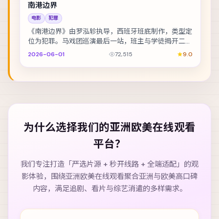
南港边界
电影
犯罪
《南港边界》由罗泓轸执导，西班牙班底制作，类型定
位为犯罪。马戏团巡演最后一站，班主与学徒揭开二十
年前的旧案。主演包括木村拓哉、李政宰、梁朝伟 等...
2026-06-01
72,515
9.0
为什么选择我们的
亚洲欧美在线观看
平台？
我们专注打造「严选片源 + 秒开线路 + 全端适配」的观
影体验，围绕
亚洲欧美在线观看
聚合亚洲与欧美高口碑
内容，满足追剧、看片与综艺消遣的多样需求。