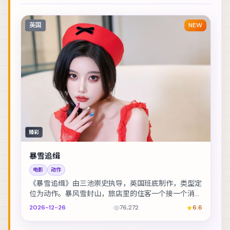
英国
NEW
臻彩
暴雪追缉
电影
动作
《暴雪追缉》由三池崇史执导，英国班底制作，类型定
位为动作。暴风雪封山，旅店里的住客一个接一个消
失。主演包括汤唯、佛罗伦斯·皮尤、李政宰 等，表
2026-12-26
76,272
6.6
演...