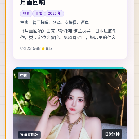
月面回响
电影
冒险
2025
年
主演：
菅田将晖、张译、安藤樱、谭卓
《月面回响》由克里斯托弗·诺兰执导，日本班底制
作，类型定位为冒险。暴风雪封山，旅店里的住客
一个接一个消失。主演包括菅田将晖、张译、安藤
123,568
6.5
樱 等，表演层次丰富。节奏层层推进，伏笔在...
中国
128分钟
导演剪辑版