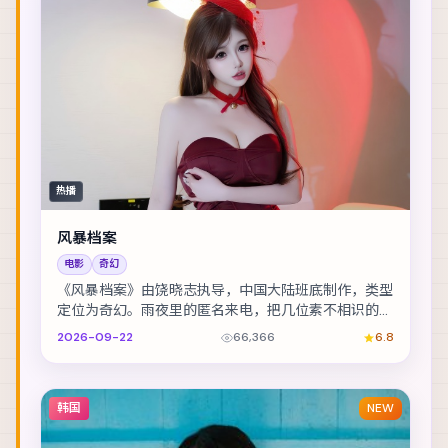
热播
风暴档案
电影
奇幻
《风暴档案》由饶晓志执导，中国大陆班底制作，类型
定位为奇幻。雨夜里的匿名来电，把几位素不相识的人
推向同一条危途。主演包括黄政民、舒淇、张译 等，...
2026-09-22
66,366
6.8
韩国
NEW