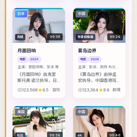
的第一天，就收到威
返故城，却发现当年
胁要他还一笔不存在
任务从未真正结束。
的债。主演包括河正
主演包括孙艺珍、张
日本
中国
宇、菅田将晖、桂纶...
震、李光洁 等，...
99:38
99:24
完结
导演剪辑版
月面回响
雾岛边界
电影
2025
电影
2026
主演：
菅田将晖、张译 等
主演：
张译、凯特·布兰切
特 等
《月面回响》由克里
《雾岛边界》由钟孟
斯托弗·诺兰执导，日
宏执导，中国香港班
本班底制作，类型定
底制作，类型定位为
123,568
6.5
冒险
123,364
8.6
剧情
位为冒险。暴风雪封
剧情。雨夜里的匿名
山，旅店里的住客一
来电，把几位素不相
个接一个消失。主演
识的人推向同一条危
包括菅田将晖、张
途。主演包括张译、
美国
中国
译、安藤樱 等，表...
凯特·布兰切特、黄...
99:56
99:48
杜比
4K