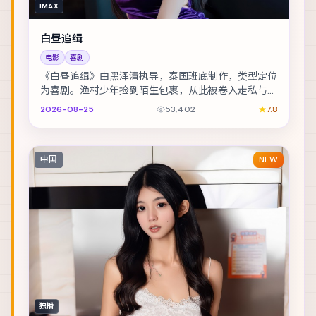
IMAX
白昼追缉
电影
喜剧
《白昼追缉》由黑泽清执导，泰国班底制作，类型定位
为喜剧。渔村少年捡到陌生包裹，从此被卷入走私与反
走私的漩涡。主演包括雷佳音、廖凡、刘亦菲 等，表...
2026-08-25
53,402
7.8
中国
NEW
独播