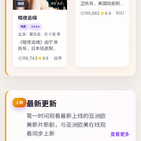
卫执导，美国班底制
99:43
院线
作，类型定位为科
115,682
6.4
科幻
幻。假释犯回到社区
暗夜追缉
的第一天，就收到威
电影
2024
胁要他还一笔不存在
主演：
雷佳音、彭于晏 等
的债。主演包括白
宇、胡歌、凯特·布兰
《暗夜追缉》由宁浩
切...
执导，日本班底制
作，类型定位为战
119,743
6.8
战争
争。马戏团巡演最后
一站，班主与学徒揭
开二十年前的旧案。
主演包括雷佳音、彭
于晏、木村拓哉 等，
表...
最新更新
上新
第一时间观看最新上线的亚洲欧
美新片新剧，与
亚洲欧美在线观
看
同步上新
查看更多