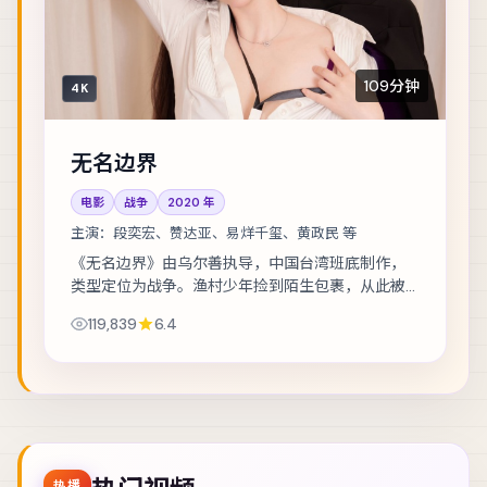
109分钟
4K
无名边界
电影
战争
2020
年
主演：
段奕宏、赞达亚、易烊千玺、黄政民 等
《无名边界》由乌尔善执导，中国台湾班底制作，
类型定位为战争。渔村少年捡到陌生包裹，从此被
卷入走私与反走私的漩涡。主演包括段奕宏、赞达
119,839
6.4
亚、易烊千玺 等，表演层次丰富。镜头语言克制...
热播