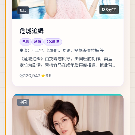
133分钟
杜比
危城追缉
电影
剧情
2025
年
主演：
河正宇、梁朝伟、周迅、提莫西·查拉梅 等
《危城追缉》由饶晓志执导，美国班底制作，类型
定位为剧情。青梅竹马在成年后再度相遇，彼此背
负的身份却水火不容。主演包括河正宇、梁朝伟、
120,942
6.5
周迅 等，表演层次丰富。镜头语言克制而富有张...
中国