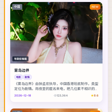
中国
NEW
导演剪辑版
雾岛边界
电影
剧情
《雾岛边界》由钟孟宏执导，中国香港班底制作，类型
定位为剧情。雨夜里的匿名来电，把几位素不相识的人
推向同一条危途。主演包括张译、凯特·布兰切特、黄...
2026-12-18
123,364
8.6