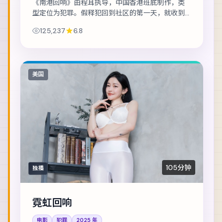
《南港回响》由程耳执导，中国香港班底制作，类
型定位为犯罪。假释犯回到社区的第一天，就收到
威胁要他还一笔不存在的债。主演包括河正宇、菅
125,237
6.8
田将晖、桂纶镁 等，表演层次丰富。镜头语言克...
美国
105分钟
独播
霓虹回响
电影
犯罪
2025
年