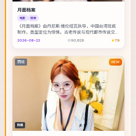
月面档案
电影
惊悚
《月面档案》由丹尼斯·维伦纽瓦执导，中国台湾班底
制作，类型定位为惊悚。古老传说与现代都市传说交
织，调查记者在追稿途中身陷险境。主演包括全智贤、
2026-08-22
90,828
7.9
周...
西班
NEW
独播