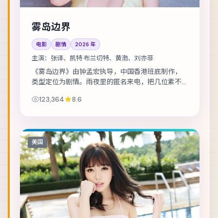
雾岛边界
电影
剧情
2026
年
主演：
张译、凯特·布兰切特、黄渤、刘亦菲
《雾岛边界》由钟孟宏执导，中国香港班底制作，
类型定位为剧情。雨夜里的匿名来电，把几位素不
相识的人推向同一条危途。主演包括张译、凯特·布
123,364
8.6
兰切特、黄渤 等，表演层次丰富。群戏调度成...
美国