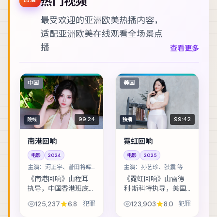
热门视频
最受欢迎的亚洲欧美热播内容，
适配
亚洲欧美在线观看
全场景点
播
查看更多
中国
美国
99:24
99:42
院线
独播
南港回响
霓虹回响
电影
2024
电影
2025
主演：
河正宇、菅田将晖
主演：
孙艺珍、张震 等
等
《南港回响》由程耳
《霓虹回响》由雷德
执导，中国香港班底
利·斯科特执导，美国
制作，类型定位为犯
班底制作，类型定位
125,237
6.8
犯罪
123,903
8.0
犯罪
罪。假释犯回到社区
为犯罪。退役特工重