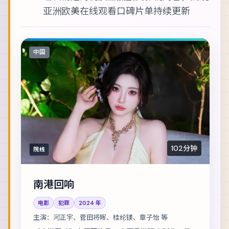
亚洲欧美在线观看
口碑片单持续更新
中国
102分钟
院线
南港回响
电影
犯罪
2024
年
主演：
河正宇、菅田将晖、桂纶镁、章子怡 等