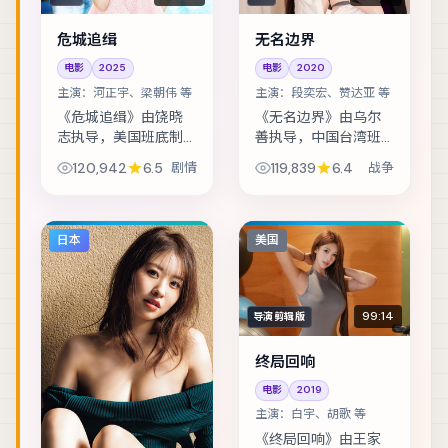
危城追缉
无名边界
电影
2025
电影
2020
主演：
河正宇、梁朝伟 等
主演：
段奕宏、赞达亚 等
《危城追缉》由饶晓
《无名边界》由乌尔
志执导，美国班底制
善执导，中国台湾班
作，类型定位为剧
底制作，类型定位为
120,942
6.5
剧情
119,839
6.4
战争
情。青梅竹马在成年
战争。渔村少年捡到
后再度相遇，彼此背
陌生包裹，从此被卷
负的身份却水火不
入走私与反走私的漩
容。主演包括河正
涡。主演包括段奕
日本
美国
宇、梁朝伟、周迅
宏、赞达亚、易烊千
等，表...
玺...
99:14
导演剪辑版
终局回响
电影
2019
主演：
白宇、胡歌 等
《终局回响》由王家