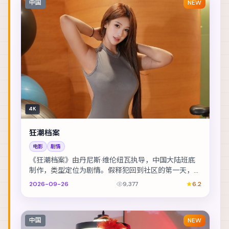
中国
NEW
4K
狂潮档案
电影
剧情
《狂潮档案》由丹尼斯·维伦纽瓦执导，中国大陆班底
制作，类型定位为剧情。假释犯回到社区的第一天，就
收到威胁要他还一笔不存在的债。主演包括黄政民、
2026-09-26
9,377
6.2
刘...
中国
NEW